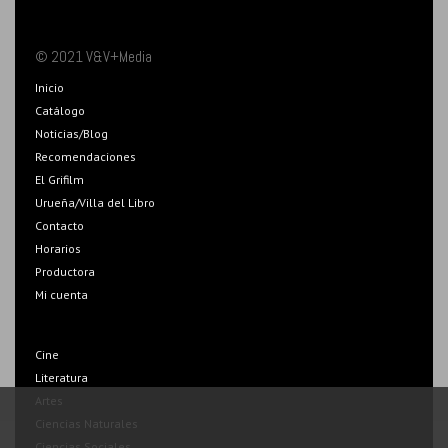
© 2021 V&V+Media
Inicio
Catálogo
Noticias/Blog
Recomendaciones
El Grifilm
Urueña/Villa del Libro
Contacto
Horarios
Productora
Mi cuenta
Cine
Literatura
Artes
Ciencias Naturales
Ciencias Sociales