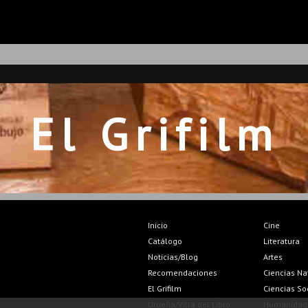
El Grifilm
Inicio
Cine
Catálogo
Literatura
Noticias/Blog
Artes
Recomendaciones
Ciencias Na
El Grifilm
Ciencias So
Urueña/Villa del Libro
Humanidad