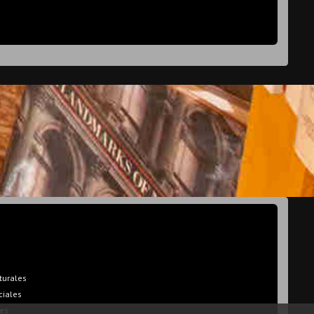
turales
ciales
es