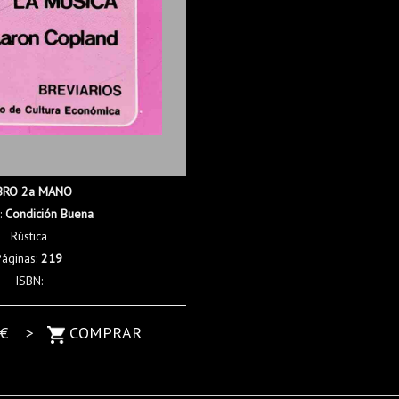
BRO 2a MANO
:
Condición Buena
Rústica
Páginas:
219
ISBN:
€ >
COMPRAR