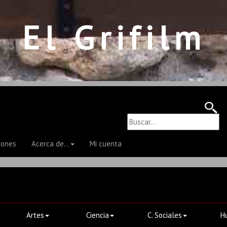
El Grifilm
iones
Acerca de...
Mi cuenta
Artes
Ciencia
C. Sociales
H