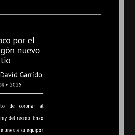
co por el
jugón nuevo
tio
. David Garrido
ok
• 2025
to de coronar al
rey del recreo! Enzo
te unes a su equipo?