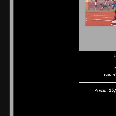
L
ISBN:
9
Precio:
15,