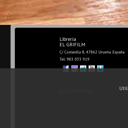
Librería
EL GRIFILM
C/ Costanilla 8, 47862 Urueña. España
Tel: 983 033 919
Util
© 2021 V&V+Media