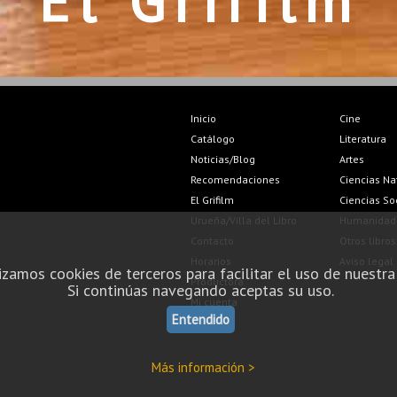
El Grifilm
Inicio
Cine
Catálogo
Literatura
Noticias/Blog
Artes
Recomendaciones
Ciencias Na
El Grifilm
Ciencias So
Urueña/Villa del Libro
Humanidad
Contacto
Otros libros
Horarios
Aviso legal
izamos cookies de terceros para facilitar el uso de nuestra
Productora
Si continúas navegando aceptas su uso.
Mi cuenta
Entendido
Más información >