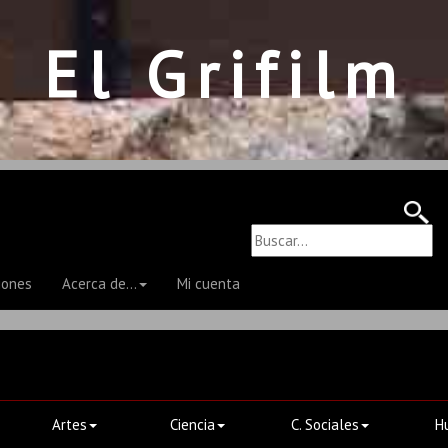
El Grifilm
iones
Acerca de...
Mi cuenta
Artes
Ciencia
C. Sociales
H