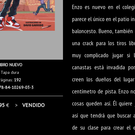
Enzo es nuevo en el colegi
parece el único en el patio i
baloncesto. Bueno, también 
una crack para los tiros lib
muy complicado jugar si 
IBRO NUEVO
canastas está invadida por
Tapa dura
creen los dueños del luga
Páginas:
192
78-84-10269-03-3
centímetro de pista. Enzo n
cosas queden así. Él quiere 
95
€ >
VENDIDO
así que tendrá que buscar 
de su clase para crear el e