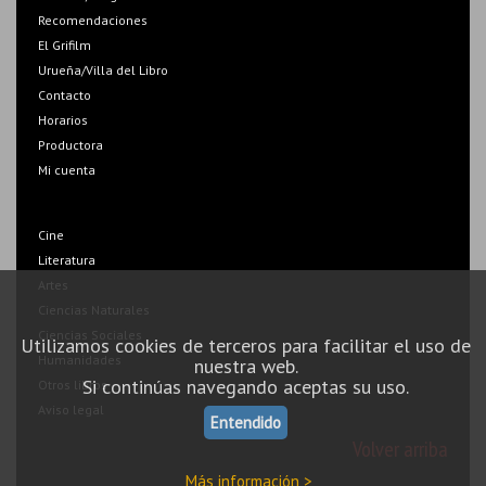
Recomendaciones
El Grifilm
Urueña/Villa del Libro
Contacto
Horarios
Productora
Mi cuenta
Cine
Literatura
Artes
Ciencias Naturales
Ciencias Sociales
Utilizamos cookies de terceros para facilitar el uso de
Humanidades
nuestra web.
Si continúas navegando aceptas su uso.
Otros libros
Aviso legal
Entendido
Volver arriba
Más información >