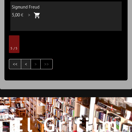
Sigmund Freud
5,00
€ >
5 / 5
<<
<
>
>>
El Grifilm