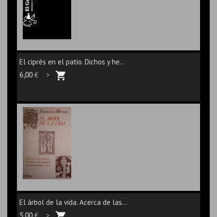
El ciprés en el patio. Dichos y he...
6,00
€ >
El árbol de la vida. Acerca de las...
5,00
€ >