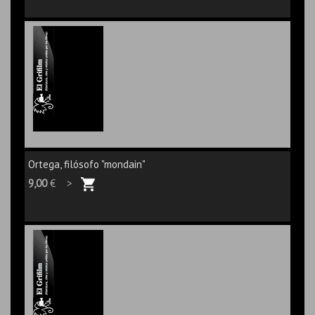
Ortega, filósofo "mondain"
9,00
€ >