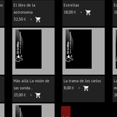
os
El libro de la
Estrellas
E
astronomía
18,00
€ >
1
32,50
€ >
Más allá. La visión de
La trama de los cielos
L
las sonda...
8,00
€ >
m
25,00
€ >
2