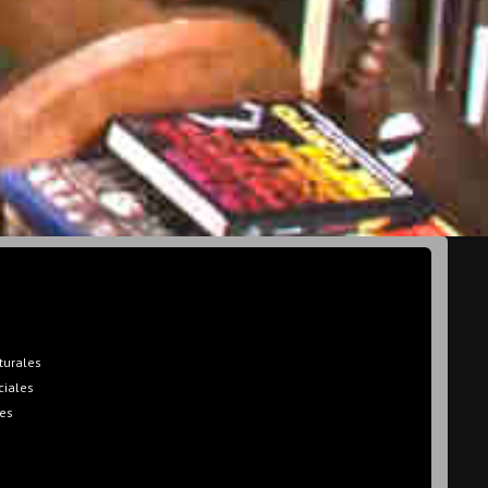
turales
ciales
es