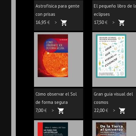
Astrofísica para gente
El pequeño libro de l
con prisas
eclipses
16,95
€ >
17,50
€ >
Cómo observar el Sol
Gran guía visual del
de forma segura
cosmos
7,00
€ >
22,00
€ >