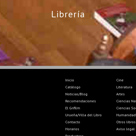
Librería
Inicio
Cine
Catálogo
Literatura
Noticias/Blog
Artes
Recomendaciones
Ciencias Na
El Grifilm
Ciencias So
Urueña/Villa del Libro
Humanidad
Contacto
Otros libros
Horarios
Aviso legal
Productora