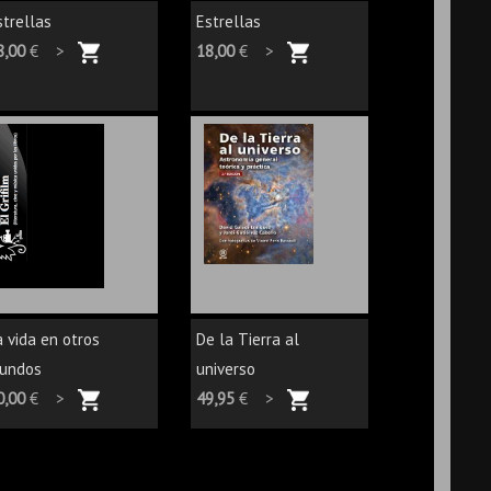
strellas
Estrellas
8,00
€ >
18,00
€ >
a vida en otros
De la Tierra al
undos
universo
0,00
€ >
49,95
€ >