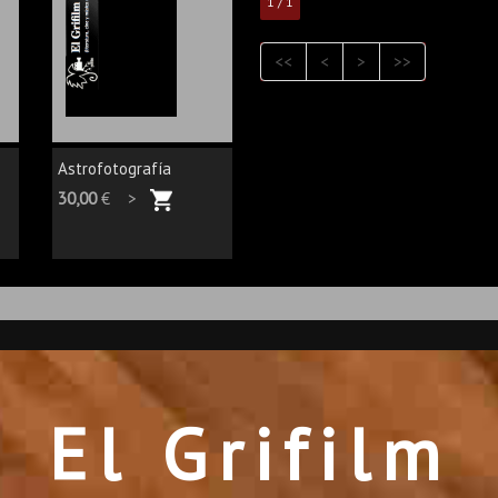
1 / 1
<<
<
>
>>
Astrofotografía
30,00
€ >
El Grifilm