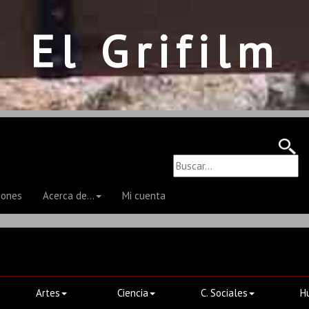
El Grifilm
iones
Acerca de...
Mi cuenta
Artes
Ciencia
C. Sociales
H