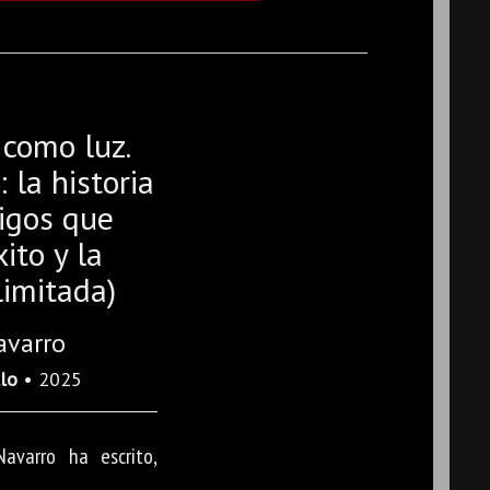
 como luz.
la historia
igos que
xito y la
limitada)
avarro
lo
• 2025
avarro ha escrito,