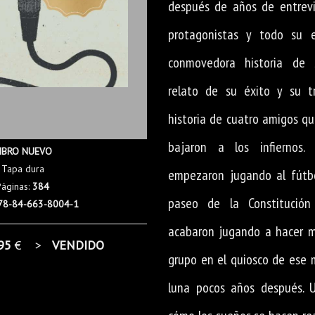
después de años de entrevi
protagonistas y todo su e
conmovedora historia de 
relato de su éxito y su tr
historia de cuatro amigos qu
bajaron a los infiernos.
IBRO NUEVO
Tapa dura
empezaron jugando al fútbo
Páginas:
384
paseo de la Constitució
78-84-663-8004-1
acabaron jugando a hacer m
95
€ >
VENDIDO
grupo en el quiosco de ese 
luna pocos años después. U