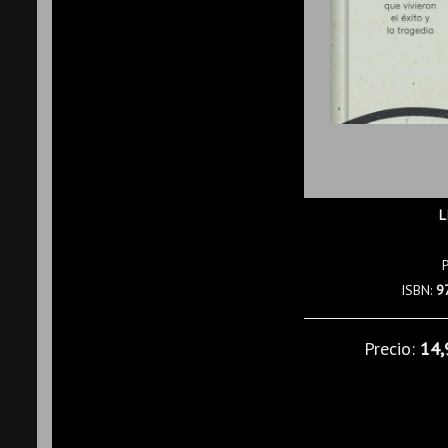
L
ISBN:
9
Precio:
14,