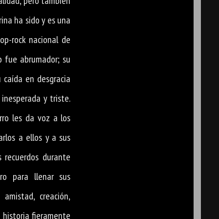
alidad, pero también
rina ha sido y es una
op-rock nacional de
to fue abrumador; su
u caída en desgracia
 inesperada y triste.
rro les da voz a los
rlos a ellos y a sus
s recuerdos durante
ro para llenar sus
 amistad, creación,
a historia fieramente